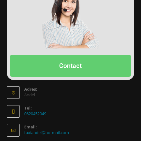
Contact
Adres:
Andel
Tel:
0620452049
Email:
taxiandel@hotmail.com